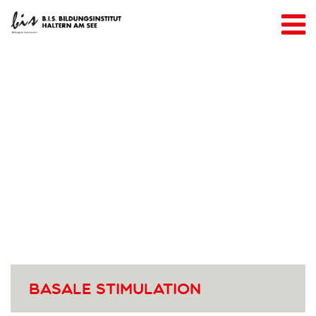
Über uns
Referenzen
Kooperationspartner
Unser Team
Unsere Angebote
Weiterbildung & Seminare
Seminarraumanmietung
Inhouse-Seminare
Kontakt
Anmelden
Basale Stimulation
AGBs