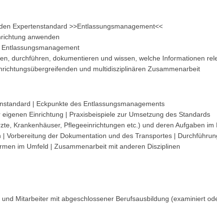
r den Expertenstandard >>Entlassungsmanagement<<
inrichtung anwenden
im Entlassungsmanagement
ten, durchführen, dokumentieren und wissen, welche Informationen rel
inrichtungsübergreifenden und multidisziplinären Zusammenarbeit
tenstandard | Eckpunkte des Entlassungsmanagements
r eigenen Einrichtung | Praxisbeispiele zur Umsetzung des Standards
Ärzte, Krankenhäuser, Pflegeeinrichtungen etc.) und deren Aufgaben 
 | Vorbereitung der Dokumentation und des Transportes | Durchführu
rmen im Umfeld | Zusammenarbeit mit anderen Disziplinen
en und Mitarbeiter mit abgeschlossener Berufsausbildung (examiniert ode