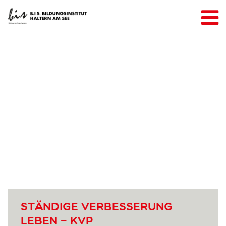
Über uns
Referenzen
Kooperationspartner
Unser Team
Unsere Angebote
Weiterbildung & Seminare
Seminarraumanmietung
Inhouse-Seminare
Kontakt
Anmelden
Ständige Verbesserung
leben – KVP
AGBs