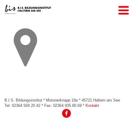
Über uns
Referenzen
Kooperationspartner
Unser Team
Unsere Angebote
Weiterbildung & Seminare
Seminarraumanmietung
Inhouse-Seminare
B.I.S. Bildungsinstitut * Münsterknapp 19a * 45721 Haltern am See
Kontakt
Tel: 02364 504 20 42 * Fax: 02364 935 80 69 *
Kontakt
Anmelden
AGBs