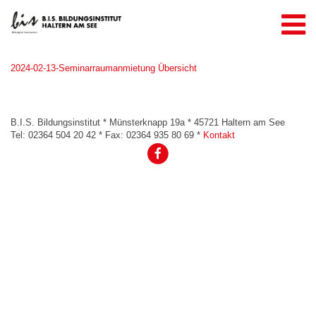
Über uns
2024-02-13-Seminarraumanmietung Übersicht
Referenzen
Kooperationspartner
B.I.S. Bildungsinstitut * Münsterknapp 19a * 45721 Haltern am See
Unser Team
Tel: 02364 504 20 42 * Fax: 02364 935 80 69 *
Kontakt
Unsere Angebote
Weiterbildung & Seminare
Seminarraumanmietung
Inhouse-Seminare
Kontakt
Anmelden
AGBs