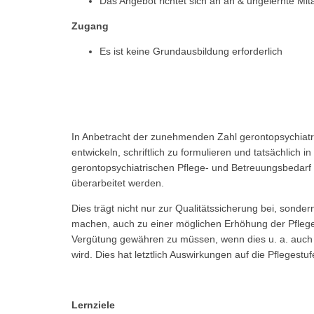
Das Angebot richtet sich an an & ungelernte Mit
Zugang
Es ist keine Grundausbildung erforderlich
In Anbetracht der zunehmenden Zahl gerontopsychiatri
entwickeln, schriftlich zu formulieren und tatsächlic
gerontopsychiatrischen Pflege- und Betreuungsbedarf
überarbeitet werden.
Dies trägt nicht nur zur Qualitätssicherung bei, sonde
machen, auch zu einer möglichen Erhöhung der Pfleges
Vergütung gewähren zu müssen, wenn dies u. a. auch d
wird. Dies hat letztlich Auswirkungen auf die Pfleges
Lernziele