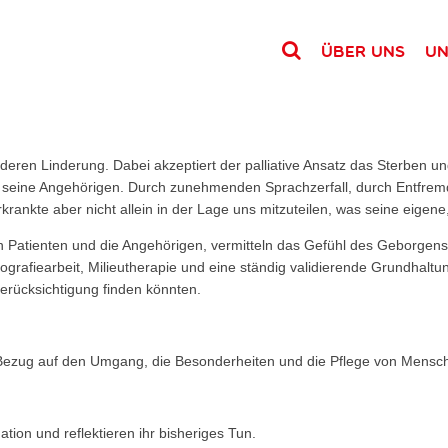
Über uns
Un
eren Linderung. Dabei akzeptiert der palliative Ansatz das Sterben u
d seine Angehörigen. Durch zunehmenden Sprachzerfall, durch Entfre
krankte aber nicht allein in der Lage uns mitzuteilen, was seine eigene
n Patienten und die Angehörigen, vermitteln das Gefühl des Geborgens
iearbeit, Milieutherapie und eine ständig validierende Grundhaltung, 
rücksichtigung finden könnten.
n Bezug auf den Umgang, die Besonderheiten und die Pflege von Mensc
tion und reflektieren ihr bisheriges Tun.