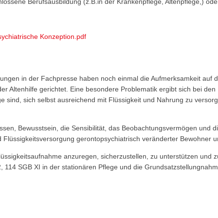
ossene Berufsausbildung (z.B.in der Krankenpflege, Altenpflege,) od
ychiatrische Konzeption.pdf
chungen in der Fachpresse haben noch einmal die Aufmerksamkeit auf
Altenhilfe gerichtet. Eine besondere Problematik ergibt sich bei den 
e sind, sich selbst ausreichend mit Flüssigkeit und Nahrung zu versor
en, Bewusstsein, die Sensibilität, das Beobachtungsvermögen und di
d Flüssigkeitsversorgung gerontopsychiatrisch veränderter Bewohner u
üssigkeitsaufnahme anzuregen, sicherzustellen, zu unterstützen und z
 114 SGB XI in der stationären Pflege und die Grundsatzstellungnahm