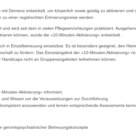
n mit Demenz entwickelt, um körperlich sowie geistig zu aktivieren un
 zu einer regelrechten Erinnerungsreise werden.
und wird seit dem in vielen Pflegeeinrichtungen praktiziert. Ausgehen
ieren können, wurde die »10-Minuten-Aktivierung« entwickelt.
ch in Einzelbetreuung einsetzbar. Es ist besonders geeignet, den Hei
aft zu fördern. Das Einzelangebot der »10-Minuten Aktivierung« rich
rer Handicaps nicht an Gruppenangeboten teilnehmen können.
Minuten-Aktivierung« informiert.
e und Wissen um die Voraussetzungen zur Durchführung.
de kompetent anzuwenden und lernen entsprechende Assessments kenn
em gerontopsychiatrischer Betreuungskonzepte