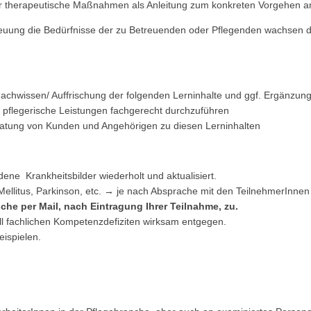
er therapeutische Maßnahmen als Anleitung zum konkreten Vorgehen 
reuung die Bedürfnisse der zu Betreuenden oder Pflegenden wachsen dab
achwissen/ Auffrischung der folgenden Lerninhalte und ggf. Ergänzun
 pflegerische Leistungen fachgerecht durchzuführen
ratung von Kunden und Angehörigen zu diesen Lerninhalten
ne Krankheitsbilder wiederholt und aktualisiert.
Mellitus, Parkinson, etc. → je nach Absprache mit den TeilnehmerInnen
che per Mail, nach Eintragung Ihrer Teilnahme, zu.
ll fachlichen Kompetenzdefiziten wirksam entgegen.
eispielen.