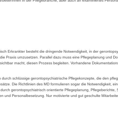
arbeiterInnen in der Pflegebranche, aber auch an examiniertes Persona
sch Erkrankter besteht die dringende Notwendigkeit, in der gerontop
h in die Praxis umzusetzen. Parallel dazu muss eine Pflegeplanung und 
 sichtbar macht, diesen Prozess begleiten. Vorhandene Dokumentations
rn durch schlüssige gerontopsychiatrische Pflegekonzepte, die den pfle
ätze. Die Richtlinien des MD formulieren sogar die Notwendigkeit, ei
urch gerontopsychiatrisch orientierte Pflegeplanung, Pflegeberichte,
tufen und Personalbesetzung. Nur motivierte und gut geschulte Mitarbei